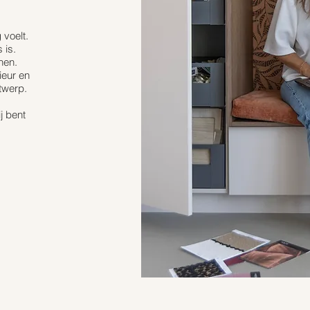
 voelt.
 is.
nen.
ieur en
twerp.
j bent