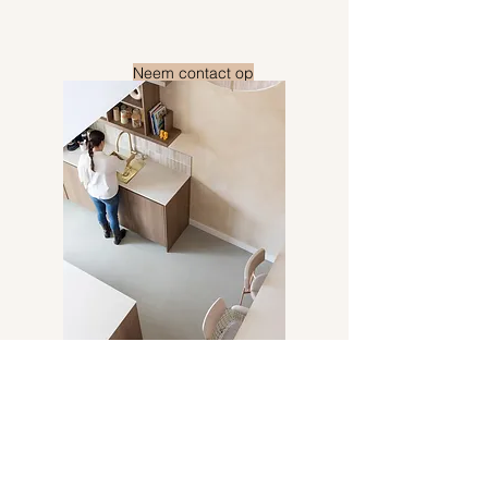
Neem contact op
MOA Interieur & Styling
Leticia van der Meer
info@moa-styling.nl