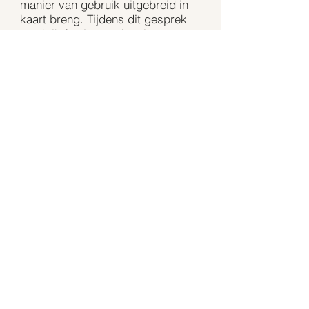
manier van gebruik uitgebreid in
kaart breng. Tijdens dit gesprek
maak ik foto’s van de ruimte en
meet ik waar nodig aanvullende
maten in.
Gaat het om een nog te bouwen
woning of ruimte, dan nemen we
samen de plattegronden door en
bespreken we de mogelijkheden.
Tarieven (vanaf 1 januari 2026 –
exclusief btw)
Ik werk op basis van een uurtarief
van €85.
Reiskosten bedragen €0,42 per
kilometer buiten Nijmegen.
Bij reistijden vanaf 30 minuten
reken ik €20,- per extra half uur
reistijd.
Na de tussentijdse evaluatie
(presentatie van het ontwerp)
factureer ik de tot dan toe